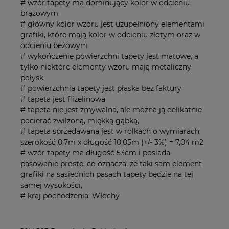
# wzór tapety ma dominujący kolor w odcieniu
brązowym
# główny kolor wzoru jest uzupełniony elementami
grafiki, które mają kolor w odcieniu złotym oraz w
odcieniu beżowym
# wykończenie powierzchni tapety jest matowe, a
tylko niektóre elementy wzoru mają metaliczny
połysk
# powierzchnia tapety jest płaska bez faktury
# tapeta jest flizelinowa
# tapeta nie jest zmywalna, ale można ją delikatnie
pocierać zwilżoną, miękką gąbką,
# tapeta sprzedawana jest w rolkach o wymiarach:
szerokość 0,7m x długość 10,05m (+/- 3%) = 7,04 m2
# wzór tapety ma długość 53cm i posiada
pasowanie proste, co oznacza, że taki sam element
grafiki na sąsiednich pasach tapety będzie na tej
samej wysokości,
# kraj pochodzenia: Włochy