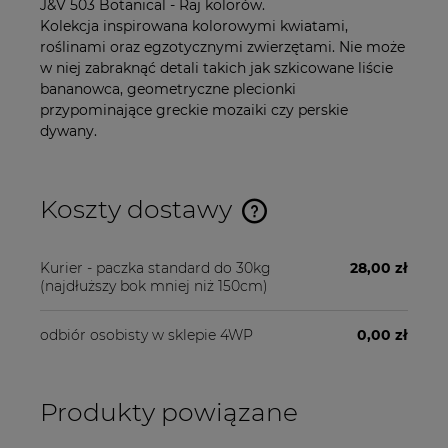
J&V 503 Botanical - Raj kolorów.
Kolekcja inspirowana kolorowymi kwiatami,
roślinami oraz egzotycznymi zwierzętami. Nie może
w niej zabraknąć detali takich jak szkicowane liście
bananowca, geometryczne plecionki
przypominające greckie mozaiki czy perskie
dywany.
Koszty dostawy
Cena nie zawiera ewentualnych kosztów płatności
Kurier - paczka standard do 30kg
28,00 zł
(najdłuższy bok mniej niż 150cm)
odbiór osobisty w sklepie 4WP
0,00 zł
Produkty powiązane