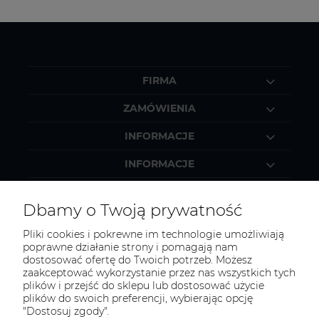
FIRMA
ZAMÓWIENIA
INFORMACJE
INFORMACJE
MOJE KONTO
Dbamy o Twoją prywatność
Pliki cookies i pokrewne im technologie umożliwiają
poprawne działanie strony i pomagają nam
dostosować ofertę do Twoich potrzeb. Możesz
KONTAKT
zaakceptować wykorzystanie przez nas wszystkich tych
Zapraszamy do kontaktu:
plików i przejść do sklepu lub dostosować użycie
plików do swoich preferencji, wybierając opcję
"Dostosuj zgody".
telefonicznie od 11:00 do 16:00