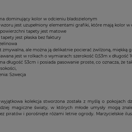
ma dominujący kolor w odcieniu bladozielonym
 wzoru jest uzupełniony elementami grafiki, które mają kolor
powierzchni tapety jest matowe
tapety jest płaska bez faktury
izelinowa
st zmywalna, ale można ją delikatnie pocierać zwilżoną, miękką g
dawana jest w rolkach o wymiarach: szerokość 0,53m x długość 10
ma długość 53cm i posiada pasowanie proste, co oznacza, że tak
sokości,
enia: Szwecja
 wyjątkowa kolekcja stworzona została z myślą o pokojach dzi
dziej magiczne światy, w których młode umysły mogą znaleźć
z piratów i porośnięte różami letnie ogrody. Marzycielskie ilu