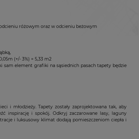
 w odcieniu różowym oraz w odcieniu beżowym
ąbką,
,05m (+/- 3%) = 5,33 m2
i sam element grafiki na sąsiednich pasach tapety będzie
eci i młodzieży. Tapety zostały zaprojektowana tak, aby
 inspirację i spokój. Odkryj zaczarowane lasy, laguny
stracje i luksusowy klimat dodają pomieszczeniom ciepła i