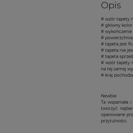
Opis
# wzór tapety 
# główny kolor
# wykończenie 
# powierzchnia 
# tapeta jest fl
# tapeta nie je
# tapeta sprze
# wzór tapety 
na tej samej wy
# kraj pochodz
Newbie
Ta wspaniała i
tworzyć najbar
opanowane prze
przytulności.