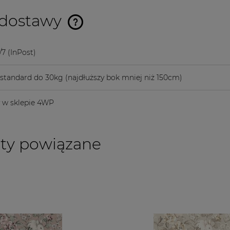
 dostawy
Cena nie zawiera ewentualnych
/7
(InPost)
kosztów płatności
a standard do 30kg
(najdłuższy bok mniej niż 150cm)
y w sklepie 4WP
ty powiązane