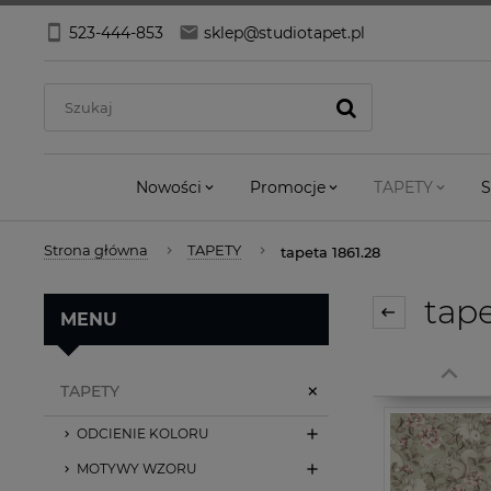
523-444-853
sklep@studiotapet.pl
Nowości
Promocje
TAPETY
S
Strona główna
TAPETY
tapeta 1861.28
tape
MENU
TAPETY
ODCIENIE KOLORU
MOTYWY WZORU