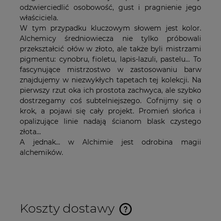
odzwierciedlić osobowość, gust i pragnienie jego
właściciela.
W tym przypadku kluczowym słowem jest kolor.
Alchemicy średniowiecza nie tylko próbowali
przekształcić ołów w złoto, ale także byli mistrzami
pigmentu: cynobru, fioletu, lapis-lazuli, pastelu... To
fascynujące mistrzostwo w zastosowaniu barw
znajdujemy w niezwykłych tapetach tej kolekcji. Na
pierwszy rzut oka ich prostota zachwyca, ale szybko
dostrzegamy coś subtelniejszego. Cofnijmy się o
krok, a pojawi się cały projekt. Promień słońca i
opalizujące linie nadają ścianom blask czystego
złota...
A jednak... w Alchimie jest odrobina magii
alchemików.
Koszty dostawy
Cena nie zawiera ewentualnych kosztów płatności