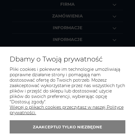
FIRMA
ZAMÓWIENIA
INFORMACJE
INFORMACJE
MOJE KONTO
Dbamy o Twoją prywatność
Pliki cookies i pokrewne im technologie umożliwiają
poprawne działanie strony i pomagają nam
dostosować ofertę do Twoich potrzeb. Możesz
KONTAKT
zaakceptować wykorzystanie przez nas wszystkich tych
Zapraszamy do kontaktu:
plików i przejść do sklepu lub dostosować użycie
plików do swoich preferencji, wybierając opcję
"Dostosuj zgody".
telefonicznie od 11:00 do 16:00
Więcej o plikach cookies przeczytasz w naszej Polityce
lub
prywatności.
e-mail 24h
ZAAKCEPTUJ TYLKO NIEZBĘDNE
Tel.:
52 344 48 53