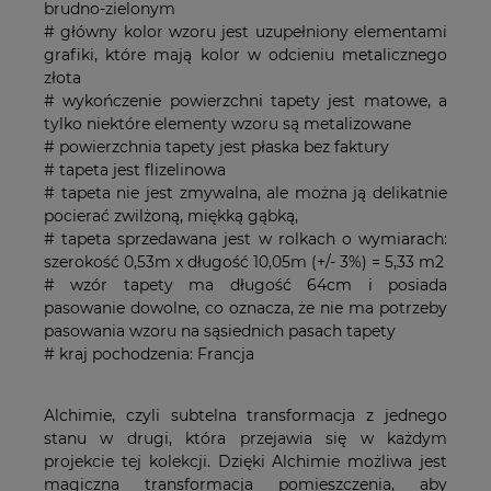
brudno-zielonym
# główny kolor wzoru jest uzupełniony elementami
grafiki, które mają kolor w odcieniu metalicznego
złota
# wykończenie powierzchni tapety jest matowe, a
tylko niektóre elementy wzoru są metalizowane
# powierzchnia tapety jest płaska bez faktury
# tapeta jest flizelinowa
# tapeta nie jest zmywalna, ale można ją delikatnie
pocierać zwilżoną, miękką gąbką,
# tapeta sprzedawana jest w rolkach o wymiarach:
szerokość 0,53m x długość 10,05m (+/- 3%) = 5,33 m2
# wzór tapety ma długość 64cm i posiada
pasowanie dowolne, co oznacza, że nie ma potrzeby
pasowania wzoru na sąsiednich pasach tapety
# kraj pochodzenia: Francja
Alchimie, czyli subtelna transformacja z jednego
stanu w drugi, która przejawia się w każdym
projekcie tej kolekcji. Dzięki Alchimie możliwa jest
magiczna transformacja pomieszczenia, aby