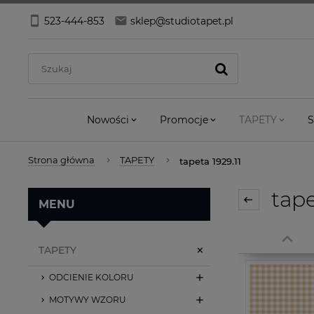
523-444-853
sklep@studiotapet.pl
Nowości
Promocje
TAPETY
S
Strona główna
TAPETY
tapeta 1929.11
tape
MENU
TAPETY
ODCIENIE KOLORU
MOTYWY WZORU