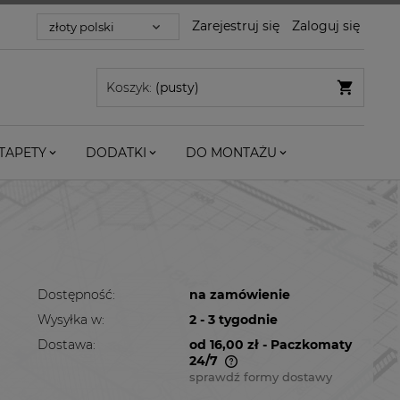
Zarejestruj się
Zaloguj się
Koszyk:
(pusty)
TAPETY
DODATKI
DO MONTAŻU
Dostępność:
na zamówienie
Wysyłka w:
2 - 3 tygodnie
Dostawa:
od 16,00 zł
- Paczkomaty
24/7
sprawdź formy dostawy
Cena nie zawiera ewentualnych