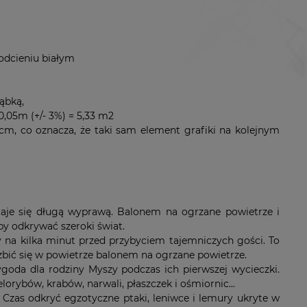
 odcieniu białym
ąbką,
,05m (+/- 3%) = 5,33 m2
cm, co oznacza, że taki sam element grafiki na kolejnym
staje się długą wyprawą. Balonem na ogrzane powietrze i
y odkrywać szeroki świat.
y na kilka minut przed przybyciem tajemniczych gości. To
wzbić się w powietrze balonem na ogrzane powietrze.
goda dla rodziny Myszy podczas ich pierwszej wycieczki.
orybów, krabów, narwali, płaszczek i ośmiornic...
k! Czas odkryć egzotyczne ptaki, leniwce i lemury ukryte w