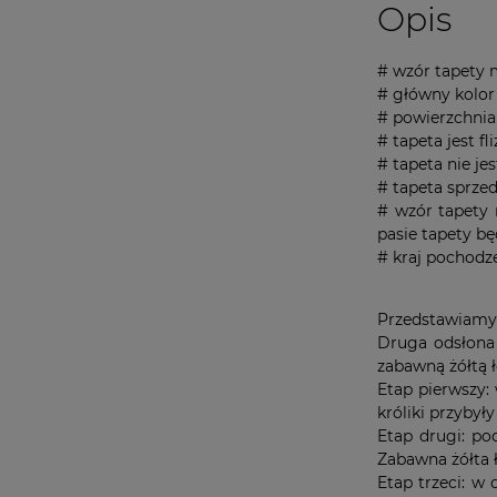
Opis
# wzór tapety 
# główny kolor
# powierzchnia 
# tapeta jest fl
# tapeta nie je
# tapeta sprze
# wzór tapety 
pasie tapety b
# kraj pochodze
Przedstawiamy 
Druga odsłona 
zabawną żółtą 
Etap pierwszy:
króliki przybył
Etap drugi: po
Zabawna żółta ł
Etap trzeci: w 