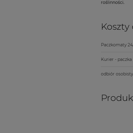
roślinności.
Koszty
Paczkomaty 24
Kurier - paczk
odbiór osobist
Produk