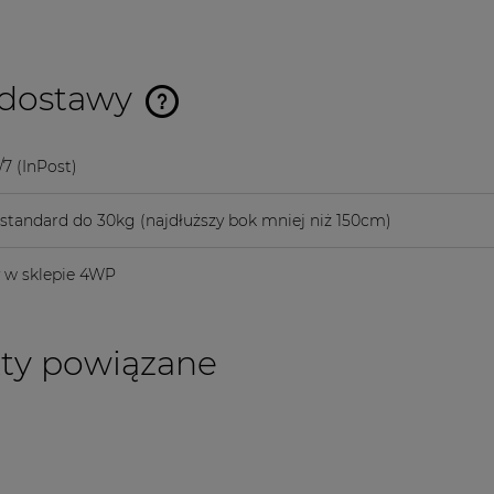
 dostawy
Cena nie zawiera ewentualnych
/7
(InPost)
kosztów płatności
a standard do 30kg
(najdłuższy bok mniej niż 150cm)
y w sklepie 4WP
ty powiązane