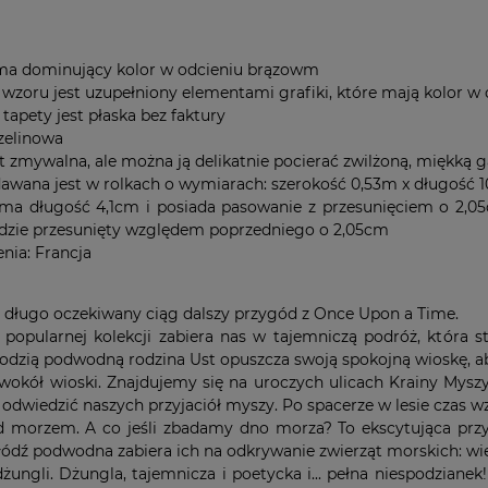
ma dominujący kolor w odcieniu brązowm
 wzoru jest uzupełniony elementami grafiki, które mają kolor w
tapety jest płaska bez faktury
izelinowa
st zmywalna, ale można ją delikatnie pocierać zwilżoną, miękką g
dawana jest w rolkach o wymiarach: szerokość 0,53m x długość 10
ma długość 4,1cm i posiada pasowanie z przesunięciem o 2,05
ędzie przesunięty względem poprzedniego o 2,05cm
nia: Francja
długo oczekiwany ciąg dalszy przygód z Once Upon a Time.
popularnej kolekcji zabiera nas w tajemniczą podróż, która 
łodzią podwodną rodzina Ust opuszcza swoją spokojną wioskę, ab
 wokół wioski. Znajdujemy się na uroczych ulicach Krainy Mysz
y odwiedzić naszych przyjaciół myszy. Po spacerze w lesie czas 
d morzem. A co jeśli zbadamy dno morza? To ekscytująca przy
ódź podwodna zabiera ich na odkrywanie zwierząt morskich: wiel
dżungli. Dżungla, tajemnicza i poetycka i... pełna niespodziane