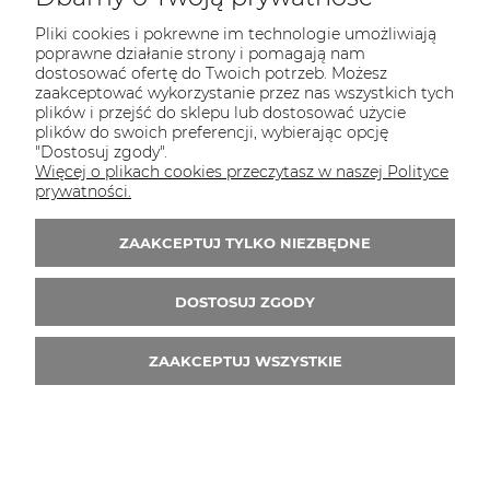
MOJE KONTO
Pliki cookies i pokrewne im technologie umożliwiają
poprawne działanie strony i pomagają nam
dostosować ofertę do Twoich potrzeb. Możesz
zaakceptować wykorzystanie przez nas wszystkich tych
plików i przejść do sklepu lub dostosować użycie
KONTAKT
plików do swoich preferencji, wybierając opcję
"Dostosuj zgody".
Zapraszamy do kontaktu:
Więcej o plikach cookies przeczytasz w naszej Polityce
prywatności.
telefonicznie od 11:00 do 16:00
lub
ZAAKCEPTUJ TYLKO NIEZBĘDNE
e-mail 24h
DOSTOSUJ ZGODY
Tel.:
52 344 48 53
E-mail:
sklep@studiotapet.pl
ZAAKCEPTUJ WSZYSTKIE
© 2026 studiotapet.pl. Wszelkie prawa zastrzeżone.