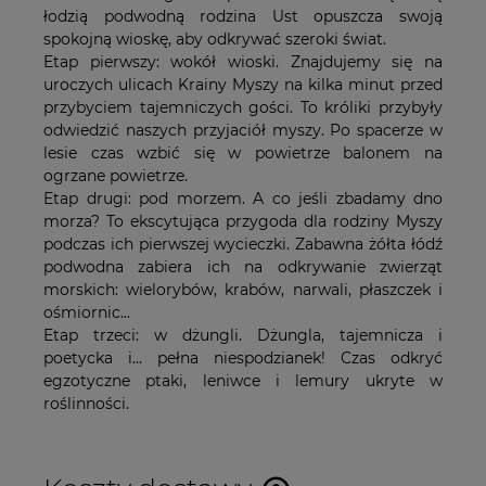
łodzią podwodną rodzina Ust opuszcza swoją
spokojną wioskę, aby odkrywać szeroki świat.
Etap pierwszy: wokół wioski. Znajdujemy się na
uroczych ulicach Krainy Myszy na kilka minut przed
przybyciem tajemniczych gości. To króliki przybyły
odwiedzić naszych przyjaciół myszy. Po spacerze w
lesie czas wzbić się w powietrze balonem na
ogrzane powietrze.
Etap drugi: pod morzem. A co jeśli zbadamy dno
morza? To ekscytująca przygoda dla rodziny Myszy
podczas ich pierwszej wycieczki. Zabawna żółta łódź
podwodna zabiera ich na odkrywanie zwierząt
morskich: wielorybów, krabów, narwali, płaszczek i
ośmiornic...
Etap trzeci: w dżungli. Dżungla, tajemnicza i
poetycka i... pełna niespodzianek! Czas odkryć
egzotyczne ptaki, leniwce i lemury ukryte w
roślinności.