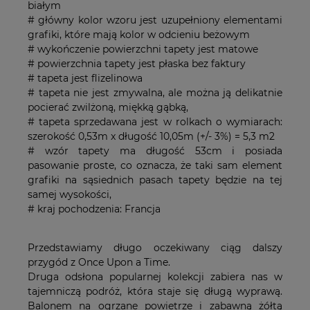
białym
# główny kolor wzoru jest uzupełniony elementami
grafiki, które mają kolor w odcieniu beżowym
# wykończenie powierzchni tapety jest matowe
# powierzchnia tapety jest płaska bez faktury
# tapeta jest flizelinowa
# tapeta nie jest zmywalna, ale można ją delikatnie
pocierać zwilżoną, miękką gąbką,
# tapeta sprzedawana jest w rolkach o wymiarach:
szerokość 0,53m x długość 10,05m (+/- 3%) = 5,3 m2
# wzór tapety ma długość 53cm i posiada
pasowanie proste, co oznacza, że taki sam element
grafiki na sąsiednich pasach tapety będzie na tej
samej wysokości,
# kraj pochodzenia: Francja
Przedstawiamy długo oczekiwany ciąg dalszy
przygód z Once Upon a Time.
Druga odsłona popularnej kolekcji zabiera nas w
tajemniczą podróż, która staje się długą wyprawą.
Balonem na ogrzane powietrze i zabawną żółtą