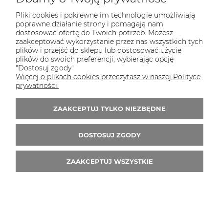
Pliki cookies i pokrewne im technologie umożliwiają
poprawne działanie strony i pomagają nam
dostosować ofertę do Twoich potrzeb. Możesz
zaakceptować wykorzystanie przez nas wszystkich tych
plików i przejść do sklepu lub dostosować użycie
plików do swoich preferencji, wybierając opcję
"Dostosuj zgody".
Więcej o plikach cookies przeczytasz w naszej Polityce
prywatności.
ZAAKCEPTUJ TYLKO NIEZBĘDNE
płyn WALLFIX 250ml koncentrat do usuwania tapet
DOSTOSUJ ZGODY
13,90 zł
ZAAKCEPTUJ WSZYSTKIE
DO KOSZYKA