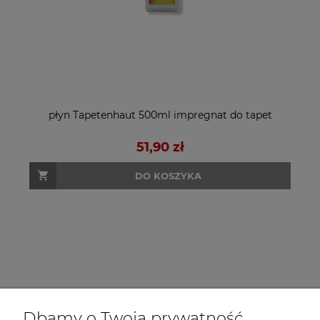
płyn Tapetenhaut 500ml impregnat do tapet
51,90 zł
DO KOSZYKA
Dbamy o Twoją prywatność