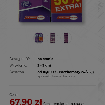
Dostępność:
na stanie
Wysyłka w:
2 - 3 dni
Dostawa:
od 16,00 zł
- Paczkomaty 24/7
sprawdź formy dostawy
Cena nie zawiera ewentualnych kosztów
płatności
Cena:
67,90 zł
Cena regularna:
89,80 zł