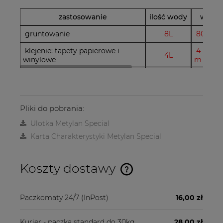
zastosowanie
ilość wody
wydaj
gruntowanie
8L
80 m2
klejenie: tapety papierowe i
4 rolki 
4L
winylowe
m
Pliki do pobrania:
Ulotka Metylan Special
Karta Charakterystyki Metylan Special
Koszty dostawy
Cena nie zawiera ewentualnych kosztów płatności
Paczkomaty 24/7
(InPost)
16,00 zł
Kurier - paczka standard do 30kg
28,00 zł