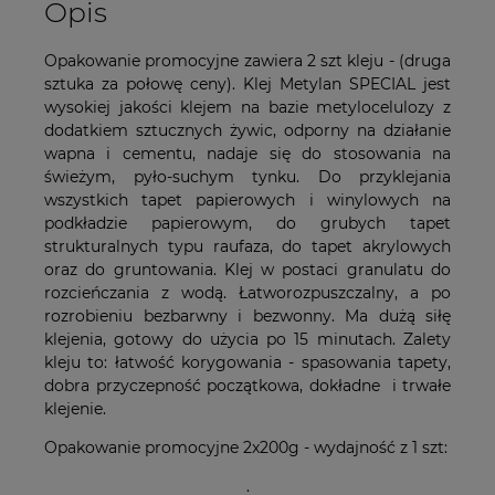
Opis
Opakowanie promocyjne zawiera 2 szt kleju - (druga
sztuka za połowę ceny). Klej Metylan SPECIAL jest
wysokiej jakości klejem na bazie metylocelulozy z
dodatkiem sztucznych żywic, odporny na działanie
wapna i cementu, nadaje się do stosowania na
świeżym, pyło-suchym tynku. Do przyklejania
wszystkich tapet papierowych i winylowych na
podkładzie papierowym, do grubych tapet
strukturalnych typu raufaza, do tapet akrylowych
oraz do gruntowania. Klej w postaci granulatu do
rozcieńczania z wodą. Łatworozpuszczalny, a po
rozrobieniu bezbarwny i bezwonny. Ma dużą siłę
klejenia, gotowy do użycia po 15 minutach. Zalety
kleju to: łatwość korygowania - spasowania tapety,
dobra przyczepność początkowa, dokładne i trwałe
klejenie.
Opakowanie promocyjne 2x200g - wydajność z 1 szt:
.