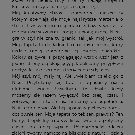
akcentami zieleni, róży i ochry nadają mojemu
kącikowi do czytania czegoś magicznego.
Mój kreatywny chaos - garderoba, miejsce, w
którym spełniają się moje najskrytsze marzenia o
stroju! Dziś wieczorem spędzam zabawny wieczór z
moimi dziewczynami i moją ulubioną osobą, Nico -
gra w styl nie zna tu granic, tak jak mój wystrój.
Moja tapeta to dokładnie ten modny element, który
nadaje mojej garderobie jej modny charakter.
Kolory są żywe, a przyciągający wzrok wzór jest z
jednej strony uspokajający, jak delikatny przypływ i
odpływ fal, ale z drugiej strony naprawdę fajny.
Mój azyl, mój mały raj. Ale uwielbiam dzielić go z
Nico. Przytulamy się tutaj i oglądamy nasze
ulubione seriale. Uwielbiam te chwile, kiedy
możemy się razem wyłączyć bez presji czasu i
zobowiązań - i tak, czasami śpimy do popołudnia.
Nikt tego nie wie. Ale hej, spanie w pięknym domu...
dosłownie sen. Moja tapeta to też sen, prawda? Ten
bujny, tropikalny motyw liścia wnosi egzotyczny
akcent do mojej sypialni. Różnorodność odcieni
zieleni tworzy namacalną bliskość z naturą i działa