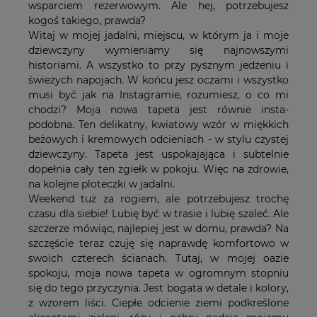
wsparciem rezerwowym. Ale hej, potrzebujesz
kogoś takiego, prawda?
Witaj w mojej jadalni, miejscu, w którym ja i moje
dziewczyny wymieniamy się najnowszymi
historiami. A wszystko to przy pysznym jedzeniu i
świeżych napojach. W końcu jesz oczami i wszystko
musi być jak na Instagramie, rozumiesz, o co mi
chodzi? Moja nowa tapeta jest równie insta-
podobna. Ten delikatny, kwiatowy wzór w miękkich
beżowych i kremowych odcieniach - w stylu czystej
dziewczyny. Tapeta jest uspokajająca i subtelnie
dopełnia cały ten zgiełk w pokoju. Więc na zdrowie,
na kolejne ploteczki w jadalni.
Weekend tuż za rogiem, ale potrzebujesz trochę
czasu dla siebie! Lubię być w trasie i lubię szaleć. Ale
szczerze mówiąc, najlepiej jest w domu, prawda? Na
szczęście teraz czuję się naprawdę komfortowo w
swoich czterech ścianach. Tutaj, w mojej oazie
spokoju, moja nowa tapeta w ogromnym stopniu
się do tego przyczynia. Jest bogata w detale i kolory,
z wzorem liści. Ciepłe odcienie ziemi podkreślone