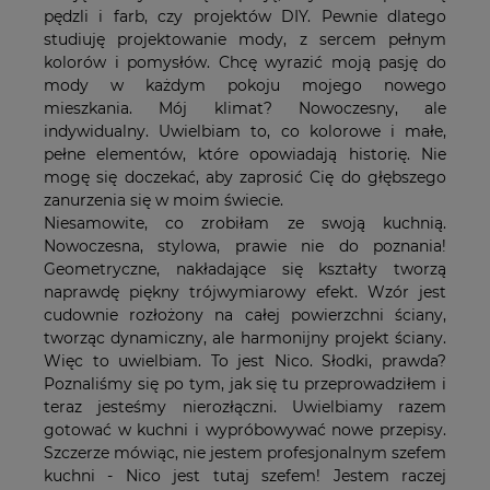
pędzli i farb, czy projektów DIY. Pewnie dlatego
studiuję projektowanie mody, z sercem pełnym
kolorów i pomysłów. Chcę wyrazić moją pasję do
mody w każdym pokoju mojego nowego
mieszkania. Mój klimat? Nowoczesny, ale
indywidualny. Uwielbiam to, co kolorowe i małe,
pełne elementów, które opowiadają historię. Nie
mogę się doczekać, aby zaprosić Cię do głębszego
zanurzenia się w moim świecie.
Niesamowite, co zrobiłam ze swoją kuchnią.
Nowoczesna, stylowa, prawie nie do poznania!
Geometryczne, nakładające się kształty tworzą
naprawdę piękny trójwymiarowy efekt. Wzór jest
cudownie rozłożony na całej powierzchni ściany,
tworząc dynamiczny, ale harmonijny projekt ściany.
Więc to uwielbiam. To jest Nico. Słodki, prawda?
Poznaliśmy się po tym, jak się tu przeprowadziłem i
teraz jesteśmy nierozłączni. Uwielbiamy razem
gotować w kuchni i wypróbowywać nowe przepisy.
Szczerze mówiąc, nie jestem profesjonalnym szefem
kuchni - Nico jest tutaj szefem! Jestem raczej