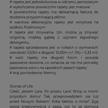
# tapeta jest jednokolorowa w odcieniu jasnoszarym
# wykończenie powierzchni tapety jest matowe
# powierzchnia tapety ma delikatnąną fakturę do
złudzenia przypominającą płótno
# warstwa dekoracyjna tapety jest winylowa na
podłożu flizelinowym
# tapeta jest zmywalna, tzn. można ją zmywać
wilgotną, miękką gąbką z użyciem łagodnego
detergentu,
# tapeta sprzedawana jest w rolkach o wymiarach:
szerokość 0,53m x długość 10,05m (+/- 3%) = 5,33 m2
# wzór tapety ma długość 64cm i posiada
pasowanie dowolne, co oznacza, że nie ma potrzeby
pasowania wzoru na sąsiednich pasach tapety
# kraj pochodzenia: Niemcy
Stories of Life
Cześć, jestem Lara. Po prostu Lara! Witaj w moim
przyszłym domu! Tak, przeprowadziłam się tuż
przed Nowym Rokiem! Kilka faktów o mnie? Żyję
swoją kreatywnością z pasją, czy to za pomocą