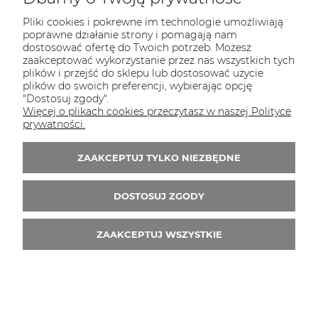
Pliki cookies i pokrewne im technologie umożliwiają
poprawne działanie strony i pomagają nam
dostosować ofertę do Twoich potrzeb. Możesz
zaakceptować wykorzystanie przez nas wszystkich tych
plików i przejść do sklepu lub dostosować użycie
plików do swoich preferencji, wybierając opcję
"Dostosuj zgody".
Więcej o plikach cookies przeczytasz w naszej Polityce
prywatności.
ZAAKCEPTUJ TYLKO NIEZBĘDNE
tapeta 1923.16
DOSTOSUJ ZGODY
142,90 zł
DO KOSZYKA
ZAAKCEPTUJ WSZYSTKIE