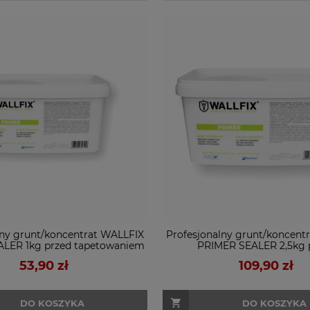
lny grunt/koncentrat WALLFIX
Profesjonalny grunt/koncent
LER 1kg przed tapetowaniem
PRIMER SEALER 2,5kg 
chłonnych powierzchniach
tapetowaniem na niechł
53,90 zł
109,90 zł
powierzchniach
DO KOSZYKA
DO KOSZYKA