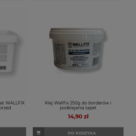
rat WALLFIX
Klej Wallfix 250g do borderów i
przed
podklejania tapet
onnych
14,90 zł
DO KOSZYKA