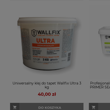
Uniwersalny klej do tapet Wallfix Ultra 3
Profesjona
kg
PRIMER SEA
na nie
40,00 zł
DO KOSZYKA