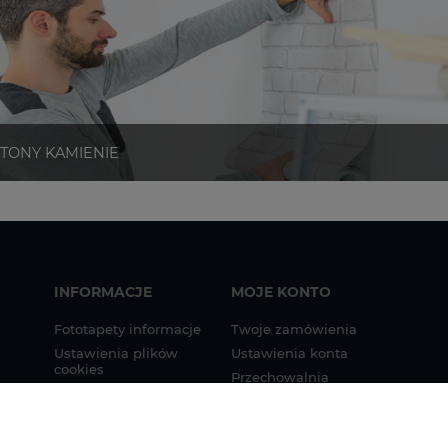
INFORMACJE
MOJE KONTO
Fototapety informacje
Twoje zamówienia
Ustawienia plików
Ustawienia konta
cookies
Przechowalnia
Fototapety indywidualne
u tapet
informacje
Instrukcja montażu
u tapet