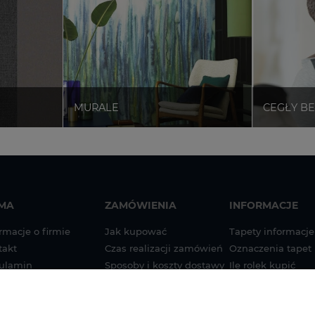
RMA
ZAMÓWIENIA
INFORMACJE
rmacje o firmie
Jak kupować
Tapety informacje
takt
Czas realizacji zamówień
Oznaczenia tapet
ulamin
Sposoby i koszty dostawy
Ile rolek kupić
tyka prywatności
Sposoby płatności
Instrukcja montaż
na papierze
g
Zwroty i reklamacje
Instrukcja montaż